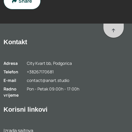
Share
To top
Kontakt
Adresa
City Kvart bb, Podgorica
Telefon
+38267170681
E-mail
contact@anart.studio
Radno
Pon - Petak 09:00h - 17:00h
vrijeme
Korisni linkovi
Izrada sajtova