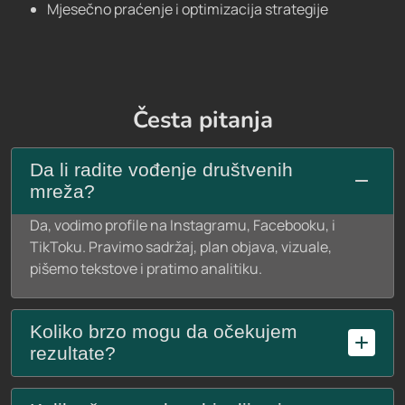
Mjesečno praćenje i optimizacija strategije
Česta pitanja
Da li radite vođenje društvenih
mreža?
Da, vodimo profile na Instagramu, Facebooku, i
TikToku. Pravimo sadržaj, plan objava, vizuale,
pišemo tekstove i pratimo analitiku.
Koliko brzo mogu da očekujem
rezultate?