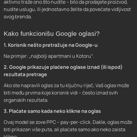
aktivno traže ono što nudite – bilo da prodajete proizvod,
nudite uslugu, ili jednostavno želite da povećate vidljivost
svog brenda.
Kako funkcionišu Google oglasi?
1. Korisnik nešto pretražuje na Google-u
Na primjer: „najbolji apartmani u Kotoru“.
2. Google prikazuje plaćene oglase iznad (ili ispod)
rezultata pretrage
Ako ste napravili oglas za tu ključnu riječ, Vaš oglas može
biti među prvima koje korisnik vidi – često iznad svih
organskih rezultata.
3. Plaćate samo kada neko klikne na oglas
Ovaj model se zove PPC – pay-per-click. Dakle, oglas može
biti prikazan više puta, ali plaćate samo ako neko zaista
klikne.