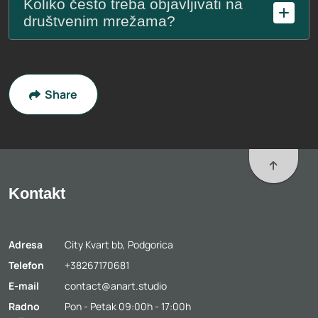
Koliko često treba objavljivati na
društvenim mrežama?
Share
To top
Kontakt
Adresa
City Kvart bb, Podgorica
Telefon
+38267170681
E-mail
contact@anart.studio
Radno
Pon - Petak 09:00h - 17:00h