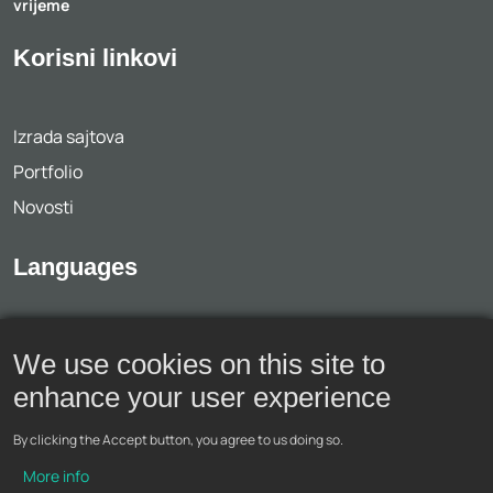
vrijeme
Korisni linkovi
Izrada sajtova
Portfolio
Novosti
Languages
Crnogorski
We use cookies on this site to
English
enhance your user experience
By clicking the Accept button, you agree to us doing so.
Facebook
Instagram
More info