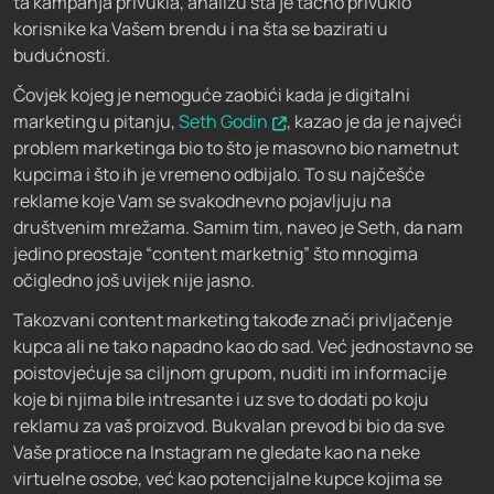
ta kampanja privukla, analizu šta je tačno privuklo
korisnike ka Vašem brendu i na šta se bazirati u
budućnosti.
Čovjek kojeg je nemoguće zaobići kada je digitalni
marketing u pitanju,
Seth Godin
, kazao je da je najveći
problem marketinga bio to što je masovno bio nametnut
kupcima i što ih je vremeno odbijalo. To su najčešće
reklame koje Vam se svakodnevno pojavljuju na
društvenim mrežama. Samim tim, naveo je Seth, da nam
jedino preostaje “content marketnig” što mnogima
očigledno još uvijek nije jasno.
Takozvani content marketing takođe znači privljačenje
kupca ali ne tako napadno kao do sad. Već jednostavno se
poistovjećuje sa ciljnom grupom, nuditi im informacije
koje bi njima bile intresante i uz sve to dodati po koju
reklamu za vaš proizvod. Bukvalan prevod bi bio da sve
Vaše pratioce na Instagram ne gledate kao na neke
virtuelne osobe, već kao potencijalne kupce kojima se