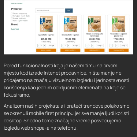
Pored funkcionalnosti koja je našem timu na prvom
mjestu kod izrade Intenet prodavnice, ništa manje ne
pridajemo na značaju vizuelnom izgledu i jednostavnosti
korišćenja kao jednim od kljucnih elemenata na koje se
fokusiramo.
Analizom naših projekata a i prateći trendove polako smo
se okrenuli mobile first principu jer sve manje ljudi koristi
desktop. Shodno tome značajno vreme posvećujemo
izgledu web shopa-a na telefonu.