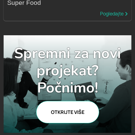
Super Food
Pogledajte
Spremni za novi
projekat?
Počnimo!
OTKRIJTE VIŠE