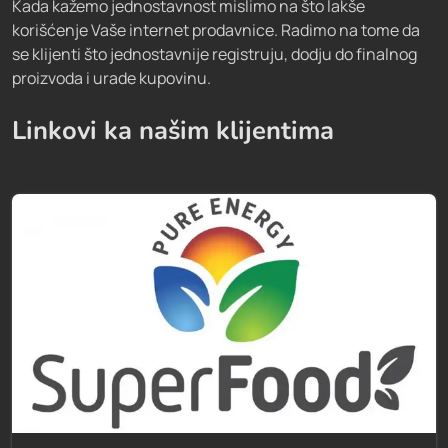
Kada kažemo jednostavnost mislimo na što lakše
korišćenje Vaše internet prodavnice. Radimo na tome da
se klijenti što jednostavnije registruju, dodju do finalnog
proizvoda i urade kupovinu.
Linkovi ka našim klijentima