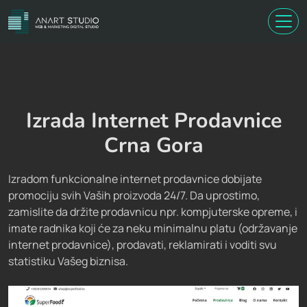
Skip
to
main
content
Izrada Internet Prodavnice
Crna Gora
Izradom funkcionalne internet prodavnice dobijate
promociju svih Vaših proizvoda 24/7. Da uprostimo,
zamislite da držite prodavnicu npr. kompjuterske opreme, i
imate radnika koji će za neku minimalnu platu (održavanje
internet prodavnice), prodavati, reklamirati i voditi svu
statistiku Vašeg biznisa.